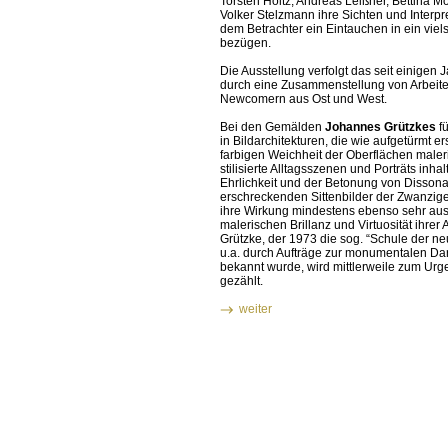
Torsten Holtz, Andreas Leißner, Bettina
Volker Stelzmann ihre Sichten und Interpre
dem Betrachter ein Eintauchen in ein vie
bezügen.
Die Ausstellung verfolgt das seit einigen 
durch eine Zusammenstellung von Arbeite
Newcomern aus Ost und West.
Bei den Gemälden
Johannes Grützkes
f
in Bildarchitekturen, die wie aufgetürmt 
farbigen Weichheit der Oberflächen maler
stilisierte Alltagsszenen und Porträts inh
Ehrlichkeit und der Betonung von Dissona
erschreckenden Sittenbilder der Zwanzige
ihre Wirkung mindestens ebenso sehr aus 
malerischen Brillanz und Virtuosität ihre
Grützke, der 1973 die sog. “Schule der ne
u.a. durch Aufträge zur monumentalen Da
bekannt wurde, wird mittlerweile zum Urg
gezählt.
weiter