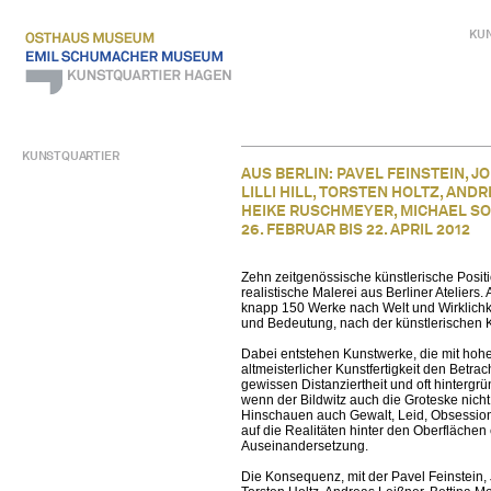
KU
KUNSTQUARTIER
AUS BERLIN: PAVEL FEINSTEIN, 
LILLI HILL, TORSTEN HOLTZ, AND
HEIKE RUSCHMEYER, MICHAEL S
26. FEBRUAR BIS 22. APRIL 2012
Zehn zeitgenössische künstlerische Positio
realistische Malerei aus Berliner Ateliers
knapp 150 Werke nach Welt und Wirklichk
und Bedeutung, nach der künstlerischen K
Dabei entstehen Kunstwerke, die mit hohe
altmeisterlicher Kunstfertigkeit den Betrac
gewissen Distanziertheit und oft hintergrü
wenn der Bildwitz auch die Groteske nich
Hinschauen auch Gewalt, Leid, Obsession
auf die Realitäten hinter den Oberflächen
Auseinandersetzung.
Die Konsequenz, mit der Pavel Feinstein, 