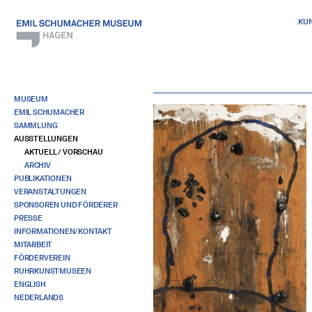
KU
MUSEUM
EMIL SCHUMACHER
SAMMLUNG
AUSSTELLUNGEN
AKTUELL / VORSCHAU
ARCHIV
PUBLIKATIONEN
VERANSTALTUNGEN
SPONSOREN UND FÖRDERER
PRESSE
INFORMATIONEN/KONTAKT
MITARBEIT
FÖRDERVEREIN
RUHRKUNSTMUSEEN
ENGLISH
NEDERLANDS