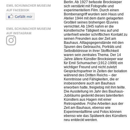
Berlin. Ab 1927 befasste Brocksieper
sich verstärkt mit Fotografie und
experimentellem Film. Durch einen
Bombenangriff wurden sein Haus und
Atelier 1944 mit dem darin gelagerten
Großteil seines bisherigen Œuvres
vernichtet. Ab 1945 nahm er die
künstlerische Tätigkeit neu auf und
unterhielt wieder schriftlichen Kontakt zu
seinen Freunden aus der Zeit am
Bauhaus. Alltagsgegenstände mit den
Spuren des Gebrauchs, Porträts und
Selbstbildnisse in ihrer Stofflichkeit
waren sein zentrales Thema. Der 14
Jahre ältere Künstler Brocksieper war
für Emil Schumacher (1912-1999) ein
wichtiger Freund und nicht zuletzt
Gesprächspartner in Zeiten der Isolation
während des Dritten Reichs – der
Kenntnisse und Fähigkeiten, die er
insbesondere auch am Bauhaus
erworben hatte, freigiebig mit ihm teilte.
Die Ausstellung im Jahr des Bauhaus-
Jubiläums gedenkt dieses talentierten
Künstlers aus Hagen mit einer
Retrospektive. Frühe Arbeiten aus der
Zeit am Bauhaus, ebenso wie
Experimentalfilme und Fotos können
ebenso wie das Spätwerk des Künstlers
neu entdeckt werden.