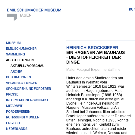
KU
MUSEUM
HEINRICH BROCKSIEPER
EMIL SCHUMACHER
EIN HAGENER AM BAUHAUS
SAMMLUNG
- DIE STOFFLICHKEIT DER
AUSSTELLUNGEN
DINGE
AKTUELL / VORSCHAU
Maler Fotograf Experimentalfilmer
ARCHIV
PUBLIKATIONEN
Unter den ersten Studierenden am
Bauhaus in Weimar, vom
VERANSTALTUNGEN
Wintersemester 1919 bis 1922, war
SPONSOREN UND FÖRDERER
auch der in Hagen geborene Maler
PRESSE
Heinrich Brocksieper (1898-1968) –
angeregt u.a. durch die erste große
INFORMATIONEN/KONTAKT
Lyonel Feininger-Ausstellung im
MITARBEIT
Hagener Museum Folkwang. Als
FÖRDERVEREIN
Student bei Johannes Itten arbeitete
Brocksieper außerdem in der Druckerei
RUHRKUNSTMUSEEN
unter Feininger. Noch bis 1933 konnte
ENGLISH
er einen intensiven Kontakt zum
NEDERLANDS
Bauhaus aufrechterhalten und reiste
wiederholt nach Weimar, Dessau und