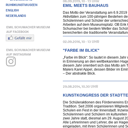
06.09.2019, 10 - 13 UHR
RUHRKUNSTMUSEEN
EMIL MEETS BAUHAUS
ENGLISH
Das Motto der Veranstaltung am 6.9.2019
NEDERLANDS
Aktivitäten zum 100-jährigen Bestehen 
Schülerinnen und Schüler der unterschied
Arbeiten auf dem Museumsplatz. OB Erik O
Schumacher bei bestem Wetter das Schül
bereicherten die traditionelle Veranstaltun
02.09.2016, 10 - 13 UHR
"FARBE IM BLICK"
„Farbe im Blick“: So lautet in diesem Jahr 
in Erinnerung an den weltbekannten Hagen
diesem Jahr orientiert sich das Motto am 
Malers Karel Appel, dessen Bilder im Em
– Der abstrakte Blick.
29.08.2014, 10.30 UHR
KUNSTKONGRESS DER STADTTE
Die Schüleraktionen des Fördervereins 
Tradition. Seit 2006 organisieren Mitgli
Schulen ein Fest in der Innenstadt. Inzwis
Schülerinnen und Schülern im kulturellen L
zwei Jahre statt, diesmal am 29. August 
Alle Lehrerinnen und Lehrer, die an Hage
eingeladen, mit ihren Schülerinnen und 