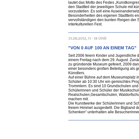
lautet das Motto des Festes „Kunstkongres
den Stadtteil der jeweiligen Schule mit k
vorzustellen. Es soll eine Auseinanderset
Besonderheiten des eigenen Stadtteils e
vervollständigen den bunten Reigen der 
interkulturellen Fest.
31.08.2012, 11 - 18 UHR
"VON 0 AUF 100 AN EINEM TAG"
Seit 2006 feiern Kinder und Jugendliche
einem Freitag nach dem 29. August. Zunäc
zu gründende Museum gefeiert, 2009 dann 
einer besonders großen Beteiligung als g
Künstlers.
Auf einer Bühne auf dem Museumsplatz im
Schüler ab 10:30 Uhr ein gemischtes Pr
Trommlern. Es sind 10 Grundschulen und 1
Schülerinnen und Schüler der Musikschul
Realschulen,Gesamtschulen, Waldorfschul
machen mit.
Die Kunstwerke der Schülerinnen und Sch
freiem Himmel ausgestellt. Die Bigband 
Schenken“ unterhalten alle Besucherinne