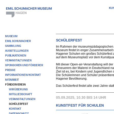
KU
MUSEUM
SCHÜLERFEST
EMIL SCHUMACHER
SAMMLUNG
Im Rahmen der museumspädagogischen A
Museum findet in enger Zusammenarbeit m
AUSSTELLUNGEN
Hagener Schulen ein großes Schülerfest 
PUBLIKATIONEN
auf dem Museumsplatz vor dem Kunstquarti
VERANSTALTUNGEN
Mit dieser Open-air-Veranstaltung will der
SPONSOREN UND FÖRDERER
Erneuerers der Malerei in Deutschland n
PRESSE
Ziel ist es, bei Kindern und Jugendlichen 
INFORMATIONEN/KONTAKT
Die Schülerinnen und Schüler präsentieren 
Hagener Bevölkerung.
MITARBEIT
FÖRDERVEREIN
Das Schülerfest findet alle zwei Jahre statt
WIR ÜBER UNS
MITGLIEDSCHAFT
05.09.2025, 10.30 BIS 14 UHR
VERANSTALTUNGEN
SCHÜLERFEST
KUNSTFEST FÜR SCHULEN
KONTAKT
DATENSCHUTZ