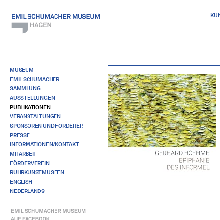
KU
MUSEUM
EMIL SCHUMACHER
SAMMLUNG
AUSSTELLUNGEN
PUBLIKATIONEN
VERANSTALTUNGEN
SPONSOREN UND FÖRDERER
PRESSE
INFORMATIONEN/KONTAKT
MITARBEIT
FÖRDERVEREIN
RUHRKUNSTMUSEEN
ENGLISH
NEDERLANDS