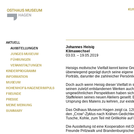
KU
AKTUELL
Johannes Heisig
AUSSTELLUNGEN
Klimawechsel
JUNGES MUSEUM
03.03. – 19.05.2019
FÜHRUNGEN
VERANSTALTUNGEN
Heisigs motivische Vielfalt kennt keine 
KINDERPROGRAMM
überwiegend geprägt durch seine eigene Bi
Porträts, darunter die zahlreicher Persönl
INFORMATION
MUSEUM
Doch auch wenn Heisig dieser Vielfalt in 
HOHENHOF & HAGENER IMPULS
seinen zuletzt entstandenen Werken auc
ungewöhnlichen Perspektiven haben sich z
FREUNDE
Staffeleien seines neuen Ateliers gesell
PRESSE
Ursprung des Malens zu kehren, zur exist
MEINE MEINUNG
Das Osthaus Museum Hagen zeigt ca. 120,
SUMMARY
den „Crow“-Zyklus nach Krähen-Gedichten
Tusche, Kohle, zum Teil mit Grillkohle auf
Die Ausstellung ist eine Kooperation mit 
Freunde Pritzwalk und Brandenburgische