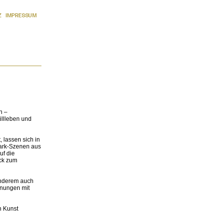
Z
IMPRESSUM
n –
illleben und
 lassen sich in
ark-Szenen aus
uf die
ück zum
anderem auch
hnungen mit
n Kunst