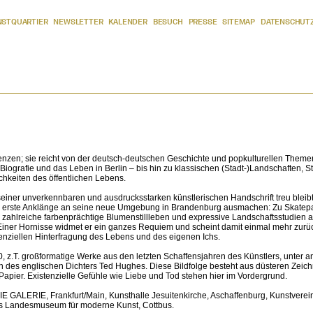
NSTQUARTIER
NEWSLETTER
KALENDER
BESUCH
PRESSE
SITEMAP
DATENSCHUT
Grenzen; sie reicht von der deutsch-deutschen Geschichte und popkulturellen Theme
ografie und das Leben in Berlin – bis hin zu klassischen (Stadt-)Landschaften, St
ichkeiten des öffentlichen Lebens.
seiner unverkennbaren und ausdrucksstarken künstlerischen Handschrift treu bleibt,
h erste Anklänge an seine neue Umgebung in Brandenburg ausmachen: Zu Skatep
ahlreiche farbenprächtige Blumenstillleben und expressive Landschaftsstudien a
t. Einer Hornisse widmet er ein ganzes Requiem und scheint damit einmal mehr zur
enziellen Hinterfragung des Lebens und des eigenen Ichs.
 z.T. großformatige Werke aus den letzten Schaffensjahren des Künstlers, unter 
 des englischen Dichters Ted Hughes. Diese Bildfolge besteht aus düsteren Zeic
 Papier. Existenzielle Gefühle wie Liebe und Tod stehen hier im Vordergrund.
DIE GALERIE, Frankfurt/Main, Kunsthalle Jesuitenkirche, Aschaffenburg, Kunstverei
s Landesmuseum für moderne Kunst, Cottbus.