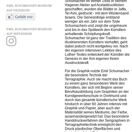
Schumacher im Winter 1998 in seinem
Hagener Atelier auf Acetatdruckfolien
geschaffen, wurden die Blätter in Jaffa,
Tel Aviv, gedruckt - mit dem Wüstensand
Israels. Die Genesisfolge entstand
weniger als ein Jahr vor dem Tode
Schumachers und zeigt die ungeheure
und bis in das Spätwerk des Künstlers
anhaltende Schöpfungskraft.
Schumacher ist ganz der Tradition des
illustrierenden Künstlers verhaftet, geht
dabei jedoch nicht wortgetreu vor. Nach
der eigenen intensiven Lektüre des
Luther-Textes entwickelt der Künstler die
Genesis in der ihm eigenen freien
Ausdruckskraft.
Für die Graphik nutzte Emil Schumacher
die besondere Technik der
Terragraphie. Auch sie macht das Buch
zu einem ganz besonderen Werk des
Künstlers, der sich mit Beginn seiner
Berufsausbildung zum Graphiker an der
Kunstgewerbeschule in Dortmund und
durch das gesamte künstlerische Werk
hindurch in über 60 Jahren intensiv mit
Graphik und Papier, aber auch der
Materialität seines Mediums, der Farbe,
auseinandergesetzt hat. Das besondere
Handdruckverfahren der Serigraphien in
Terragraphietechnik ermöglicht den
Druck plastischer Oberflächen und