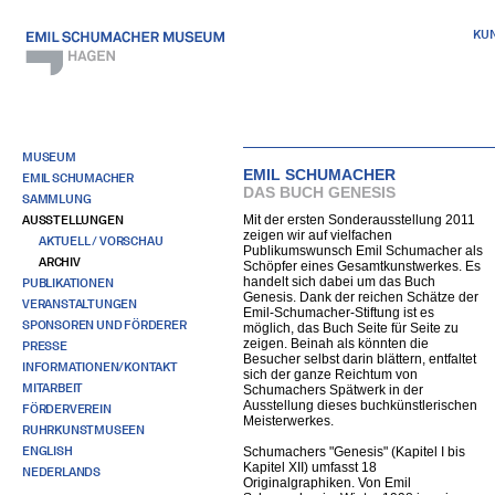
KU
MUSEUM
EMIL SCHUMACHER
EMIL SCHUMACHER
DAS BUCH GENESIS
SAMMLUNG
AUSSTELLUNGEN
Mit der ersten Sonderausstellung 2011
zeigen wir auf vielfachen
AKTUELL / VORSCHAU
Publikumswunsch Emil Schumacher als
ARCHIV
Schöpfer eines Gesamtkunstwerkes. Es
handelt sich dabei um das Buch
PUBLIKATIONEN
Genesis. Dank der reichen Schätze der
VERANSTALTUNGEN
Emil-Schumacher-Stiftung ist es
SPONSOREN UND FÖRDERER
möglich, das Buch Seite für Seite zu
zeigen. Beinah als könnten die
PRESSE
Besucher selbst darin blättern, entfaltet
INFORMATIONEN/KONTAKT
sich der ganze Reichtum von
MITARBEIT
Schumachers Spätwerk in der
Ausstellung dieses buchkünstlerischen
FÖRDERVEREIN
Meisterwerkes.
RUHRKUNSTMUSEEN
ENGLISH
Schumachers "Genesis" (Kapitel I bis
Kapitel XII) umfasst 18
NEDERLANDS
Originalgraphiken. Von Emil