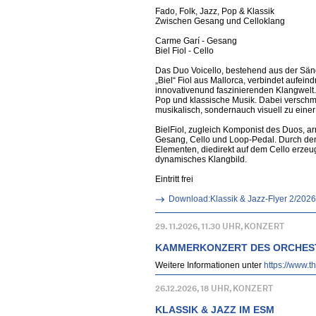
Fado, Folk, Jazz, Pop & Klassik
Zwischen Gesang und Celloklang
Carme Garí - Gesang
Biel Fiol - Cello
Das Duo Voicello, bestehend aus der Sän
„Biel“ Fiol aus Mallorca, verbindet aufei
innovativenund faszinierenden Klangwelt.
Pop und klassische Musik. Dabei verschme
musikalisch, sondernauch visuell zu ein
BielFiol, zugleich Komponist des Duos, arra
Gesang, Cello und Loop-Pedal. Durch den
Elementen, diedirekt auf dem Cello erzeug
dynamisches Klangbild.
Eintritt frei
Download:Klassik & Jazz-Flyer 2/2026
29. 11.2026, 11.30 UHR, KONZERT
KAMMERKONZERT DES ORCHES
Weitere Informationen unter
https://www.
26.12.2026, 18 UHR, KONZERT
KLASSIK & JAZZ IM ESM