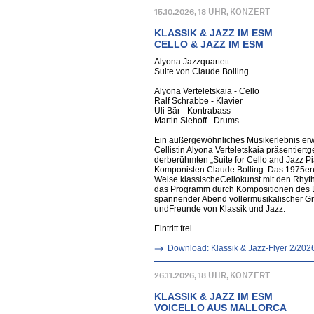
15.10.2026, 18 UHR, KONZERT
KLASSIK & JAZZ IM ESM
CELLO & JAZZ IM ESM
Alyona Jazzquartett
Suite von Claude Bolling
Alyona Verteletskaia - Cello
Ralf Schrabbe - Klavier
Uli Bär - Kontrabass
Martin Siehoff - Drums
Ein außergewöhnliches Musikerlebnis er
Cellistin Alyona Verteletskaia präsentier
derberühmten „Suite for Cello and Jazz P
Komponisten Claude Bolling. Das 1975ent
Weise klassischeCellokunst mit den Rhyt
das Programm durch Kompositionen des L
spannender Abend vollermusikalischer Gr
undFreunde von Klassik und Jazz.
Eintritt frei
Download: Klassik & Jazz-Flyer 2/202
26.11.2026, 18 UHR, KONZERT
KLASSIK & JAZZ IM ESM
VOICELLO AUS MALLORCA