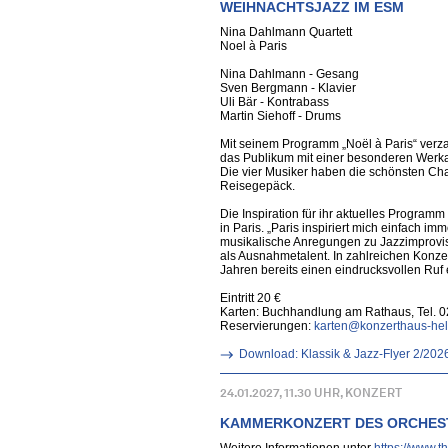
WEIHNACHTSJAZZ IM ESM
Nina Dahlmann Quartett
Noel à Paris
Nina Dahlmann - Gesang
Sven Bergmann - Klavier
Uli Bär - Kontrabass
Martin Siehoff - Drums
Mit seinem Programm „Noël à Paris“ verz
das Publikum mit einer besonderen Werka
Die vier Musiker haben die schönsten Ch
Reisegepäck.
Die Inspiration für ihr aktuelles Progra
in Paris. „Paris inspiriert mich einfach i
musikalische Anregungen zu Jazzimprovisa
als Ausnahmetalent. In zahlreichen Konzert
Jahren bereits einen eindrucksvollen Ruf
Eintritt 20 €
Karten: Buchhandlung am Rathaus, Tel. 
Reservierungen:
karten@konzerthaus-he
Download: Klassik & Jazz-Flyer 2/202
24.01.2027, 11.30 UHR, KONZERT
KAMMERKONZERT DES ORCHES