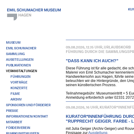
KU
MUSEUM
09.08.2026, 12.15 UHR, URLAUBSKORB
EMIL SCHUMACHER
FÜHRUNG DURCH DIE SAMMLUNGSPR
SAMMLUNG
AUSSTELLUNGEN
"DASS KANN ICH AUCH?"
PUBLIKATIONEN
Diese Führung ist für alle gedacht, die 
VERANSTALTUNGEN
Malerei von Emil Schumacher kennenlern
FÜHRUNGEN
Handwerkersohn aus Hagen, führte seine
beleuchten wir die Hintergründe, den Umg
VORTRÄGE
seinen künstlerischen Prozess.
KONZERTE
Teilnahmegebühr: Museumseintritt + 5 Eu
FILME
Anmeldung erforderlich unter 02331 207
ARCHIV
SPONSOREN UND FÖRDERER
09.08.2026, 16 UHR, KURATOR*INNEN
PRESSE
KURATOR*INNENFÜHRUNG DUR
INFORMATIONEN/KONTAKT
"RUPPRECHT GEIGER. FARBE - L
MITARBEIT
FÖRDERVEREIN
mit Julia Geiger (Archiv Geiger) und Ro
Finsisage zur
Ausstellung.
RUHRKUNSTMUSEEN