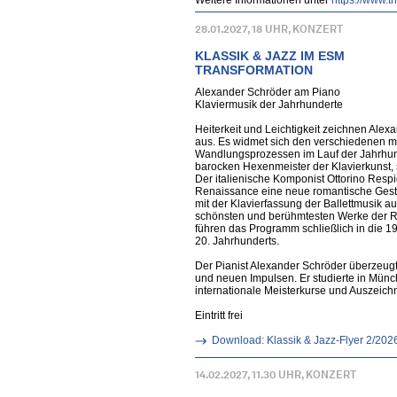
Weitere Informationen unter
https://www.
28.01.2027, 18 UHR, KONZERT
KLASSIK & JAZZ IM ESM
TRANSFORMATION
Alexander Schröder am Piano
Klaviermusik der Jahrhunderte
Heiterkeit und Leichtigkeit zeichnen Ale
aus. Es widmet sich den verschiedenen m
Wandlungsprozessen im Lauf der Jahrhund
barocken Hexenmeister der Klavierkunst, 
Der italienische Komponist Ottorino Respi
Renaissance eine neue romantische Gest
mit der Klavierfassung der Ballettmusik a
schönsten und berühmtesten Werke der R
führen das Programm schließlich in die 1
20. Jahrhunderts.
Der Pianist Alexander Schröder überzeug
und neuen Impulsen. Er studierte in Münc
internationale Meisterkurse und Auszeic
Eintritt frei
Download: Klassik & Jazz-Flyer 2/202
14.02.2027, 11.30 UHR, KONZERT