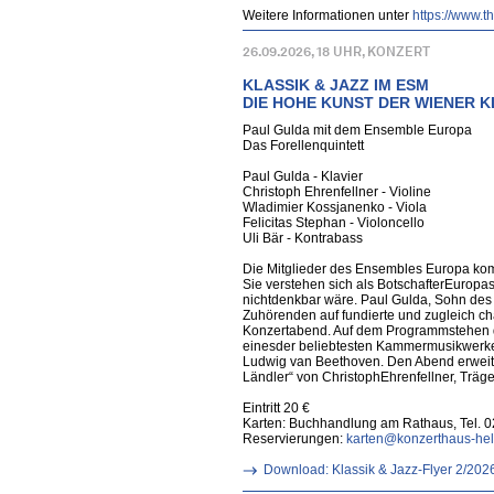
Weitere Informationen unter
https://www.
26.09.2026, 18 UHR, KONZERT
KLASSIK & JAZZ IM ESM
DIE HOHE KUNST DER WIENER K
Paul Gulda mit dem Ensemble Europa
Das Forellenquintett
Paul Gulda - Klavier
Christoph Ehrenfellner - Violine
Wladimier Kossjanenko - Viola
Felicitas Stephan - Violoncello
Uli Bär - Kontrabass
Die Mitglieder des Ensembles Europa ko
Sie verstehen sich als BotschafterEurop
nichtdenkbar wäre. Paul Gulda, Sohn des l
Zuhörenden auf fundierte und zugleich c
Konzertabend. Auf dem Programmstehen da
einesder beliebtesten Kammermusikwerke d
Ludwig van Beethoven. Den Abend erweite
Ländler“ von ChristophEhrenfellner, Trä
Eintritt 20 €
Karten: Buchhandlung am Rathaus, Tel. 
Reservierungen:
karten@konzerthaus-he
Download: Klassik & Jazz-Flyer 2/202