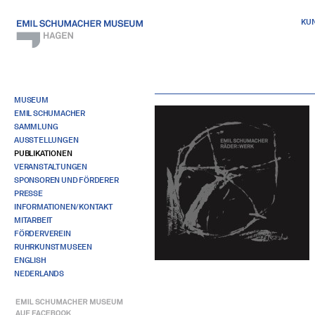
KU
MUSEUM
EMIL SCHUMACHER
SAMMLUNG
AUSSTELLUNGEN
PUBLIKATIONEN
VERANSTALTUNGEN
SPONSOREN UND FÖRDERER
PRESSE
INFORMATIONEN/KONTAKT
MITARBEIT
FÖRDERVEREIN
RUHRKUNSTMUSEEN
ENGLISH
NEDERLANDS